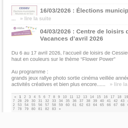
16/03/2026 : Élections munici
...
» lire la suite
04/03/2026 : Centre de loisirs
Vacances d’avril 2026
Du 6 au 17 avril 2026, l’accueil de loisirs de Ces
haut en couleurs sur le thème “Flower Power”
Au programme :
grands jeux rallye photo sortie cinéma veillée anné
activités créatives et bien plus encore......
» lire l
«
1
2
3
4
5
6
7
8
9
10
11
12
13
14
15
16
17
18
1
7
28
29
30
31
32
33
34
35
36
37
38
39
40
41
42
43
2
53
54
55
56
57
58
59
60
61
62
63
64
65
66
67
68
7
78
79
80
81
82
83
»