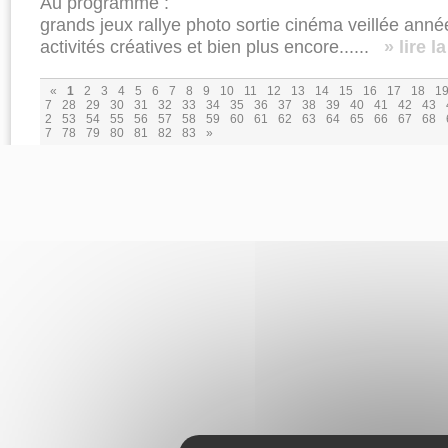
Au programme :
grands jeux rallye photo sortie cinéma veillée anné
activités créatives et bien plus encore......
» lire l
«
1
2
3
4
5
6
7
8
9
10
11
12
13
14
15
16
17
18
1
7
28
29
30
31
32
33
34
35
36
37
38
39
40
41
42
43
2
53
54
55
56
57
58
59
60
61
62
63
64
65
66
67
68
7
78
79
80
81
82
83
»