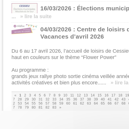
16/03/2026 : Élections munici
...
» lire la suite
04/03/2026 : Centre de loisirs
Vacances d’avril 2026
Du 6 au 17 avril 2026, l’accueil de loisirs de Ces
haut en couleurs sur le thème “Flower Power”
Au programme :
grands jeux rallye photo sortie cinéma veillée anné
activités créatives et bien plus encore......
» lire l
«
1
2
3
4
5
6
7
8
9
10
11
12
13
14
15
16
17
18
1
7
28
29
30
31
32
33
34
35
36
37
38
39
40
41
42
43
2
53
54
55
56
57
58
59
60
61
62
63
64
65
66
67
68
7
78
79
80
81
82
83
»