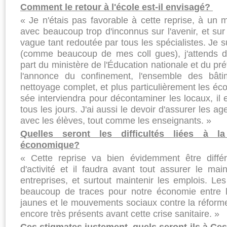
Comment le retour à l'éco­le est-il envisagé?
« Je n'étais pas favorable à cette reprise, à un
avec beau­coup trop d'inconnus sur l'avenir, et s
vague tant redou­tée par tous les spécialistes. Je s
(comme beaucoup de mes coll gues), j'attends d
part du ministère de l'Éducation na­tionale et du préf
l'annonce du confinement, l'ensemble des bâtim
nettoyage complet, et plus particulièrement les éco
sée interviendra pour décon­taminer les locaux, i
tous les jours. J'ai aussi le devoir d'as­surer les a
avec les élèves, tout comme les enseignants. »
Quelles seront les difficul­tés liées à la
économique?
« Cette reprise va bien évi­demment être différ
d'activité et il faudra avant tout assurer le mai
entreprises, et surtout maintenir les emplois. Le
beau­coup de traces pour notre économie entre 
jaunes et le mouvements sociaux contre la réforme
encore très présents avant cette crise sanitaire. »
Ces stigmates justement, quels seront-ils à Ce