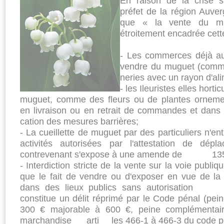
En raison de la crise sà
préfet de la région Auve
que « la vente du m
étroitement en­cadrée cette
- Les commerces déjà au­
vendre du muguet (com­me
neries avec un rayon d'ali­
- les Ileuristes elles hort
muguet, comme des fleurs ou de plantes orne­me
en livraison ou en retrait de commandes et dan
cation des mesures barrières;
- La cueillette de muguet par des particuliers n'e
acti­vités autorisées par l'attes­tation de dépl
contrevenant s'expose à une amende de 13
- Interdiction stricte de la vente sur la voie publiq
que le fait de vendre ou d'expo­ser en vue de l
dans des lieux publics sans autorisa­tion ou
constitue un délit répri­mé par le Code pénal (pein
300 € majorable à 600 €, peine complémen­tair
marchandise arti­ les 466-1 à 466-3 du code pé