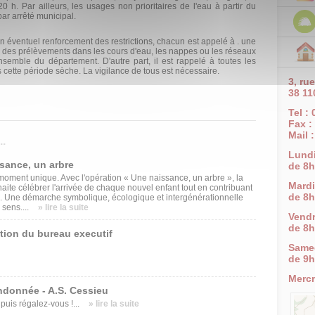
0 h. Par ailleurs, les usages non prioritaires de l'eau à partir du
ar ar­rêté municipal.
un éventuel renforcement des restric­tions, chacun est appelé à . une
ir des prélèvements dans les cours d'eau, les nappes ou les réseaux
'ensemble du département. D'autre part, il est rappelé à toutes les
 cette période sèche. La vigilance de tous est né­cessaire.
3, ru
38 11
Tel :
Fax :
Mail 
.
Lund
ssance, un arbre
de 8h
oment unique. Avec l'opération « Une naissance, un arbre », la
Mardi
e célébrer l'arrivée de chaque nouvel enfant tout en contribuant
de 8h
. Une démarche symbolique, écologique et intergénérationnelle
 sens....
» lire la suite
Vendr
de 8h
tion du bureau executif
Same
de 9h
Mercr
ndonnée - A.S. Cessieu
uis régalez-vous !...
» lire la suite