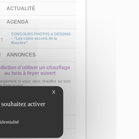
ACTUALITÉ
AGENDA
CONCOURS PHOTOS & DESSINS
– “Les coins secrets de la
T.
Bourbre”
ANNONCES
iser un chauffage
DÉMARCHAGE À DOMICILE SUR
yer ouvert
LA COMMUNE
ous chauffez au bois
La société RANGER, missionnée par le
fournisseur d’énergie ENGIE, mènera une
campagne de démarchage à domicile à Cessieu
X
du 1er mars au 31 mars 2026. Important : La
commune de Cessieu ne mandate ni ne
 souhaitez activer
cautionne ce démarchage.
1
2
3
CHAÎNE YOUTUBE
identialité
PAGE INSTAGRAM