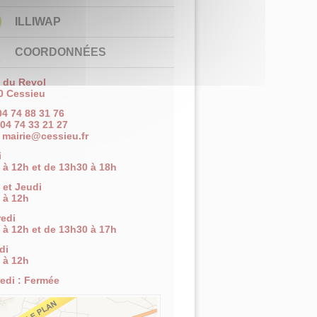
ILLIWAP
COORDONNÉES
e du Revol
0 Cessieu
 04 74 88 31 76
 04 74 33 21 27
:
mairie@cessieu.fr
i
 à 12h et de 13h30 à 18h
 et Jeudi
 à 12h
edi
 à 12h et de 13h30 à 17h
di
 à 12h
edi : Fermée