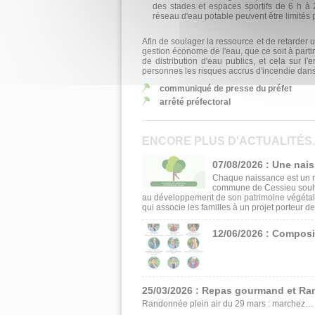
des stades et espa­ces sportifs de 6 h à 2
réseau d'eau potable peuvent être limités p
Afin de soulager la ressour­ce et de retarder 
gestion économe de l'eau, que ce soit à part
de distribution d'eau publics, et cela sur l
personnes les ris­ques accrus d'incendie dans
communiqué de presse du préfet
arrêté préfectoral
ENCORE PLUS D'ACTUALITÉS..
07/08/2026 : Une nai
Chaque naissance est un m
commune de Cessieu souhait
au développement de son patrimoine végétal
qui associe les familles à un projet porteur de
12/06/2026 : Composi
25/03/2026 : Repas gourmand et Ra
Randonnée plein air du 29 mars : marchez… p