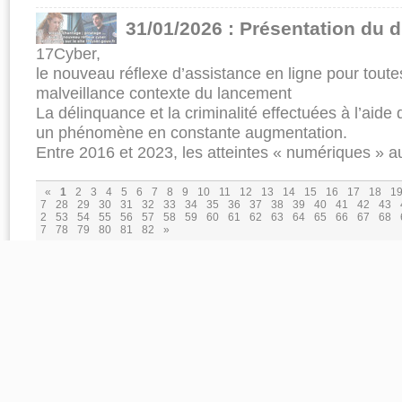
31/01/2026 : Présentation du d
17Cyber,
le nouveau réflexe d’assistance en ligne pour toute
malveillance contexte du lancement
La délinquance et la criminalité effectuées à l’aide
un phénomène en constante augmentation.
Entre 2016 et 2023, les atteintes « numériques » au
«
1
2
3
4
5
6
7
8
9
10
11
12
13
14
15
16
17
18
1
7
28
29
30
31
32
33
34
35
36
37
38
39
40
41
42
43
2
53
54
55
56
57
58
59
60
61
62
63
64
65
66
67
68
7
78
79
80
81
82
»