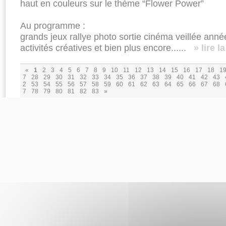
haut en couleurs sur le thème “Flower Power”
Au programme :
grands jeux rallye photo sortie cinéma veillée anné
activités créatives et bien plus encore......
» lire l
«
1
2
3
4
5
6
7
8
9
10
11
12
13
14
15
16
17
18
1
7
28
29
30
31
32
33
34
35
36
37
38
39
40
41
42
43
2
53
54
55
56
57
58
59
60
61
62
63
64
65
66
67
68
7
78
79
80
81
82
83
»