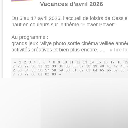
Vacances d’avril 2026
Du 6 au 17 avril 2026, l’accueil de loisirs de Ces
haut en couleurs sur le thème “Flower Power”
Au programme :
grands jeux rallye photo sortie cinéma veillée anné
activités créatives et bien plus encore......
» lire l
«
1
2
3
4
5
6
7
8
9
10
11
12
13
14
15
16
17
18
1
7
28
29
30
31
32
33
34
35
36
37
38
39
40
41
42
43
2
53
54
55
56
57
58
59
60
61
62
63
64
65
66
67
68
7
78
79
80
81
82
83
»