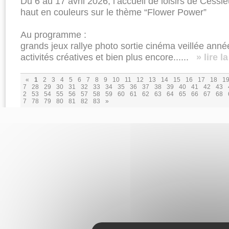
Du 6 au 17 avril 2026, l’accueil de loisirs de Ces
haut en couleurs sur le thème “Flower Power”
Au programme :
grands jeux rallye photo sortie cinéma veillée anné
activités créatives et bien plus encore......
» lire l
«
1
2
3
4
5
6
7
8
9
10
11
12
13
14
15
16
17
18
1
7
28
29
30
31
32
33
34
35
36
37
38
39
40
41
42
43
2
53
54
55
56
57
58
59
60
61
62
63
64
65
66
67
68
7
78
79
80
81
82
83
»