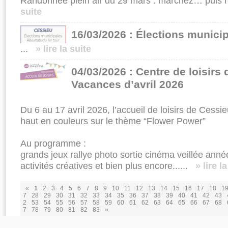
Randonnée plein air du 29 mars : marchez… puis r
suite
16/03/2026 : Élections munici
...
» lire la suite
04/03/2026 : Centre de loisirs
Vacances d’avril 2026
Du 6 au 17 avril 2026, l’accueil de loisirs de Ces
haut en couleurs sur le thème “Flower Power”
Au programme :
grands jeux rallye photo sortie cinéma veillée anné
activités créatives et bien plus encore......
» lire l
«
1
2
3
4
5
6
7
8
9
10
11
12
13
14
15
16
17
18
1
7
28
29
30
31
32
33
34
35
36
37
38
39
40
41
42
43
2
53
54
55
56
57
58
59
60
61
62
63
64
65
66
67
68
7
78
79
80
81
82
83
»