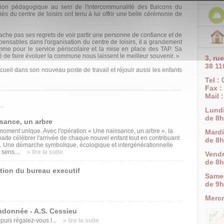
on péda­gogique au sein de l'inter­communalité des Balcons du
és du centre de loisirs ont tenu à lui offrir une belle cérémo­nie de
he pas ses regrets de voir par­tir une personne de con­fiance et de
pensables dans l'orga­nisation du centre de loi­sirs, il a grandement
mme pour le service périscolaire et la mise en place des TAP. Sa
nté de faire évoluer la commune nous laissent le meilleur souvenir. »
3, ru
38 11
ccueil dans son nouveau poste de travail et réjouir aussi les enfants
Tel :
Fax :
Mail 
.
Lund
de 8h
ssance, un arbre
oment unique. Avec l'opération « Une naissance, un arbre », la
Mardi
e célébrer l'arrivée de chaque nouvel enfant tout en contribuant
de 8h
. Une démarche symbolique, écologique et intergénérationnelle
 sens....
» lire la suite
Vendr
de 8h
tion du bureau executif
Same
de 9h
Mercr
ndonnée - A.S. Cessieu
uis régalez-vous !...
» lire la suite