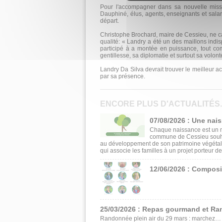
Pour l'accompagner dans sa nouvelle missi
Dauphiné, élus, agents, enseignants et salari
départ.
Christophe Brochard, maire de Cessieu, ne cac
qualité: « Lan­dry a été un des maillons indis
parti­cipé à a montée en puissance, tout co
gentillesse, sa diploma­tie et surtout sa volo
Landry Da Silva devrait trouver le meilleur a
par sa présence.
ENCORE PLUS D'ACTUALITÉS..
07/08/2026 : Une nai
Chaque naissance est un m
commune de Cessieu souhait
au développement de son patrimoine végétal
qui associe les familles à un projet porteur de
12/06/2026 : Composi
25/03/2026 : Repas gourmand et Ra
Randonnée plein air du 29 mars : marchez… p