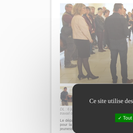
Ce site utilise d
DL : 6 juin 2019 : Landry Da Silva peut être f
travail ont été la pour lui rappeler
Tout
Le départ de Landry Da Silva est arrivé com
pour la rnunicipa­lité qui appréciait grande­
jeunesse à Ces­sieu.