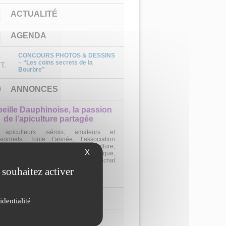
ACTUALITÉ
AGENDA
CONCOURS PHOTOS & DESSINS
– “Les coins secrets de la
T.
Bourbre”
ANNONCES
beille Dauphinoise, la passion
de l’apiculture partagée
apiculteurs isérois, amateurs et
sionnels. Toute l’année, l’association
e des formations d’initiation à l’apiculture,
X
nseils pratiques (ruchers, frelon asiatique,
 pratiques) et une coopérative d’achat
ée aux adhére
 souhaitez activer
1
2
3
CHAÎNE YOUTUBE
identialité
PAGE INSTAGRAM