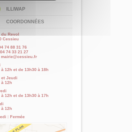
ILLIWAP
COORDONNÉES
e du Revol
0 Cessieu
 04 74 88 31 76
 04 74 33 21 27
:
mairie@cessieu.fr
i
 à 12h et de 13h30 à 18h
 et Jeudi
 à 12h
edi
 à 12h et de 13h30 à 17h
di
 à 12h
edi : Fermée