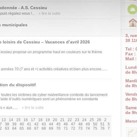
ndonnée - A.S. Cessieu
uis régalez-vous !...
» lire la suite
s municipales
3, ru
38 11
e loisirs de Cessieu – Vacances d’avril 2026
Tel :
de Cessieu propose un programme haut en couleurs sur le thème
Fax :
Mail 
Lund
années 70 (7 ans et +) activités créatives et bien plus encore......
de 8h
Mardi
tion du dispositif
de 8h
Vendr
r toutes les victimes de cyber malveillance contexte du lancement
de 8h
à l’aide d’outils numériques sont un phénomène en constante
Same
 » aux......
» lire la suite
de 9h
13
14
15
16
17
18
19
20
21
22
23
24
25
26
2
Mercr
7
38
39
40
41
42
43
44
45
46
47
48
49
50
51
5
2
63
64
65
66
67
68
69
70
71
72
73
74
75
76
7