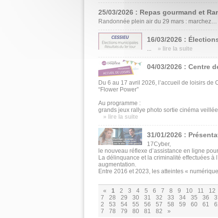
25/03/2026 : Repas gourmand et Ra
Randonnée plein air du 29 mars : marchez… p
16/03/2026 : Élection
...
» lire la suite
04/03/2026 : Centre d
Du 6 au 17 avril 2026, l’accueil de loisirs 
“Flower Power”
Au programme :
grands jeux rallye photo sortie cinéma veillée 
» lire la suite
31/01/2026 : Présenta
17Cyber,
le nouveau réflexe d’assistance en ligne pou
La délinquance et la criminalité effectuées 
augmentation.
Entre 2016 et 2023, les atteintes « numériques
«
1
2
3
4
5
6
7
8
9
10
11
12
7
28
29
30
31
32
33
34
35
36
3
2
53
54
55
56
57
58
59
60
61
6
7
78
79
80
81
82
»