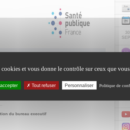
30
SEP
DÉM
es cookies et vous donne le contrôle sur ceux que vous
La s
uellement, certaines précautions doivent être prises afin de limiter
fourn
campa
 accepter
Tout refuser
Personnaliser
Politique de conf
du 1e
comm
cauti
.
tion du bureau executif