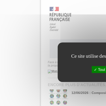
Ce site utilise d
Face à l’épidémie de coronavirus qui sévit act
la propagation éventuelle du virus.
Tout
ENCORE PLUS D'ACTUALITÉS..
12/06/2026 : Composi