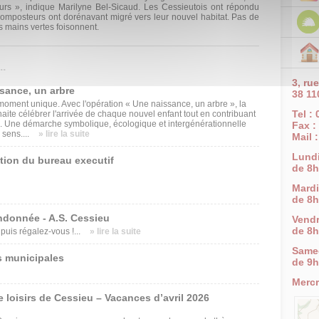
rs », indi­que Marilyne Bel-Sicaud. Les Cessieutois ont répondu
 composteurs ont dorénavant migré vers leur nouvel habitat. Pas de
es mains vertes foisonnent.
.
3, ru
ssance, un arbre
38 11
oment unique. Avec l'opération « Une naissance, un arbre », la
Tel :
e célébrer l'arrivée de chaque nouvel enfant tout en contribuant
. Une démarche symbolique, écologique et intergénérationnelle
Fax :
 sens....
» lire la suite
Mail 
Lund
tion du bureau executif
de 8h
Mardi
de 8h
ndonnée - A.S. Cessieu
Vendr
de 8h
uis régalez-vous !...
» lire la suite
Same
s municipales
de 9h
Mercr
e loisirs de Cessieu – Vacances d’avril 2026