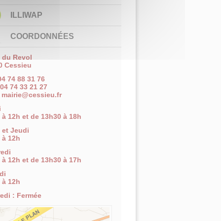
ILLIWAP
COORDONNÉES
e du Revol
0 Cessieu
 04 74 88 31 76
 04 74 33 21 27
:
mairie@cessieu.fr
i
 à 12h et de 13h30 à 18h
 et Jeudi
 à 12h
edi
 à 12h et de 13h30 à 17h
di
 à 12h
edi : Fermée