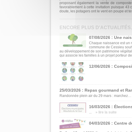
proposant également la vente de composteu
favorablement à cette invitation puisque 43
doute, les potagers ont le vent en poupe et t
ENCORE PLUS D'ACTUALITÉS..
07/08/2026 : Une nai
Chaque naissance est un m
commune de Cessieu souhait
au développement de son patrimoine végétal
qui associe les familles à un projet porteur de
12/06/2026 : Composi
25/03/2026 : Repas gourmand et Ra
Randonnée plein air du 29 mars : marchez… p
16/03/2026 : Élection
...
» lire la suite
04/03/2026 : Centre d