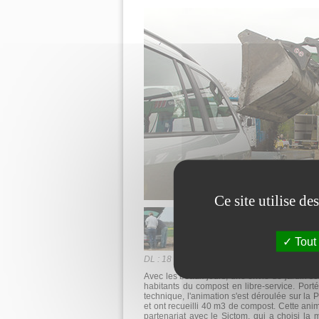
Ce site utilise d
Tout
DL : 18 avril 2018
Avec les beaux jours, une envie de jardin se 
habitants du compost en li­bre-service. Port
technique, l'animation s'est déroulée sur la Pl
et ont recueilli 40 m3 de compost. Cette ani
partenariat avec le Sictom, qui a choisi la