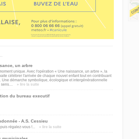
.
ssance, un arbre
oment unique. Avec l'opération « Une naissance, un arbre », la
e célébrer l'arrivée de chaque nouvel enfant tout en contribuant
. Une démarche symbolique, écologique et intergénérationnelle
 sens....
» lire la suite
tion du bureau executif
ndonnée - A.S. Cessieu
uis régalez-vous !...
» lire la suite
s municipales