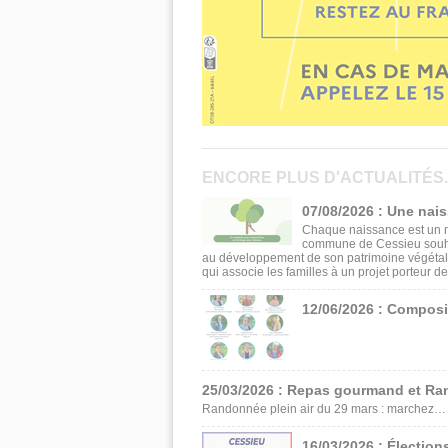
ENCORE PLUS D'ACTUALITÉS..
07/08/2026 : Une nai
Chaque naissance est un m
commune de Cessieu souhait
au développement de son patrimoine végétal
qui associe les familles à un projet porteur de
12/06/2026 : Composi
25/03/2026 : Repas gourmand et Ra
Randonnée plein air du 29 mars : marchez… p
16/03/2026 : Élection