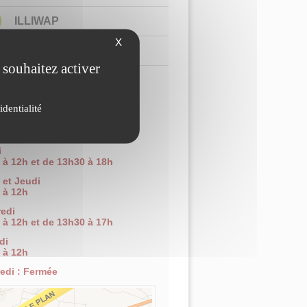
ILLIWAP
X
COORDONNÉES
 souhaitez activer
e du Revol
0 Cessieu
identialité
 04 74 88 31 76
 04 74 33 21 27
:
mairie@cessieu.fr
i
 à 12h et de 13h30 à 18h
 et Jeudi
 à 12h
edi
 à 12h et de 13h30 à 17h
di
 à 12h
edi : Fermée