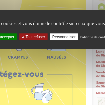
es cookies et vous donne le contrôle sur ceux que vous
3, ru
38 11
 accepter
Tout refuser
Personnaliser
Politique de conf
Tel :
Fax :
Mail 
Lund
de 8h
Mardi
de 8h
Vendr
de 8h
Same
de 9h
Mercr