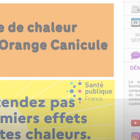
30
SEP
DÉMARCHAGE À DOMICILE SUR
L’A
LA COMMUNE
La société RANGER, missionnée par le
1500
fournisseur d’énergie ENGIE, mènera une
profe
campagne de démarchage à domicile à Cessieu
propos
du 1er mars au 31 mars 2026. Important : La
des co
commune de Cessieu ne mandate ni ne
bonne
cautionne ce démarchage.
réser