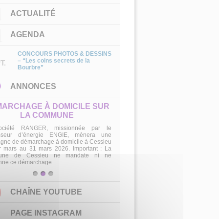
ACTUALITÉ
AGENDA
CONCOURS PHOTOS & DESSINS
– “Les coins secrets de la
T.
Bourbre”
ANNONCES
beille Dauphinoise, la passion
de l’apiculture partagée
 apiculteurs isérois, amateurs et
ssionnels. Toute l’année, l’association
e des formations d’initiation à l’apiculture,
nseils pratiques (ruchers, frelon asiatique,
s pratiques) et une coopérative d’achat
vée aux adhére
1
2
3
CHAÎNE YOUTUBE
PAGE INSTAGRAM