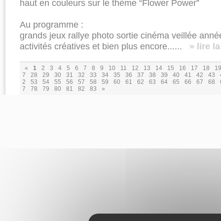
haut en couleurs sur le thème “Flower Power”
Au programme :
grands jeux rallye photo sortie cinéma veillée anné
activités créatives et bien plus encore......
» lire l
«
1
2
3
4
5
6
7
8
9
10
11
12
13
14
15
16
17
18
1
7
28
29
30
31
32
33
34
35
36
37
38
39
40
41
42
43
2
53
54
55
56
57
58
59
60
61
62
63
64
65
66
67
68
7
78
79
80
81
82
83
»