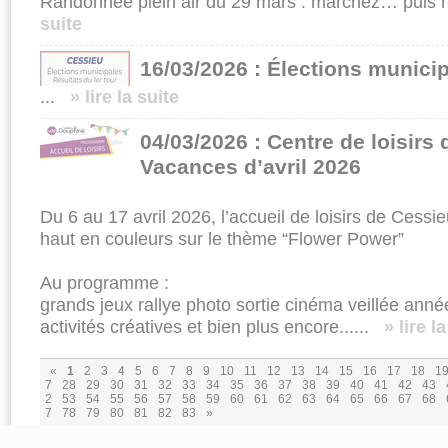
Randonnée plein air du 29 mars : marchez… puis r
suite
16/03/2026 : Élections munici
...
» lire la suite
04/03/2026 : Centre de loisirs
Vacances d’avril 2026
Du 6 au 17 avril 2026, l’accueil de loisirs de Ces
haut en couleurs sur le thème “Flower Power”
Au programme :
grands jeux rallye photo sortie cinéma veillée anné
activités créatives et bien plus encore......
» lire l
«
1
2
3
4
5
6
7
8
9
10
11
12
13
14
15
16
17
18
1
7
28
29
30
31
32
33
34
35
36
37
38
39
40
41
42
43
2
53
54
55
56
57
58
59
60
61
62
63
64
65
66
67
68
7
78
79
80
81
82
83
»