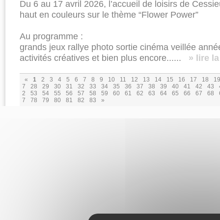
Du 6 au 17 avril 2026, l’accueil de loisirs de Ces
haut en couleurs sur le thème “Flower Power”
Au programme :
grands jeux rallye photo sortie cinéma veillée anné
activités créatives et bien plus encore......
» lire l
«
1
2
3
4
5
6
7
8
9
10
11
12
13
14
15
16
17
18
1
7
28
29
30
31
32
33
34
35
36
37
38
39
40
41
42
43
2
53
54
55
56
57
58
59
60
61
62
63
64
65
66
67
68
7
78
79
80
81
82
83
»