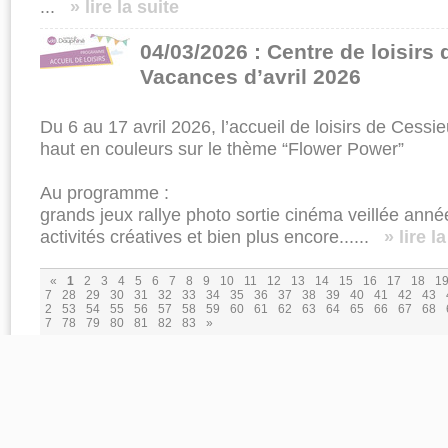
...
» lire la suite
04/03/2026 : Centre de loisirs
Vacances d’avril 2026
Du 6 au 17 avril 2026, l’accueil de loisirs de Ces
haut en couleurs sur le thème “Flower Power”
Au programme :
grands jeux rallye photo sortie cinéma veillée anné
activités créatives et bien plus encore......
» lire l
«
1
2
3
4
5
6
7
8
9
10
11
12
13
14
15
16
17
18
1
7
28
29
30
31
32
33
34
35
36
37
38
39
40
41
42
43
2
53
54
55
56
57
58
59
60
61
62
63
64
65
66
67
68
7
78
79
80
81
82
83
»