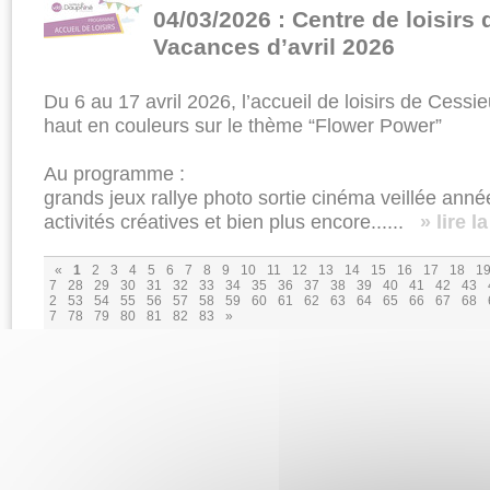
04/03/2026 : Centre de loisirs
Vacances d’avril 2026
Du 6 au 17 avril 2026, l’accueil de loisirs de Ces
haut en couleurs sur le thème “Flower Power”
Au programme :
grands jeux rallye photo sortie cinéma veillée anné
activités créatives et bien plus encore......
» lire l
«
1
2
3
4
5
6
7
8
9
10
11
12
13
14
15
16
17
18
1
7
28
29
30
31
32
33
34
35
36
37
38
39
40
41
42
43
2
53
54
55
56
57
58
59
60
61
62
63
64
65
66
67
68
7
78
79
80
81
82
83
»