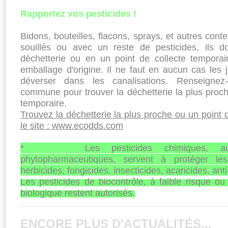
Rapportez vos pesticides !
Bidons, bouteilles, flacons, sprays, et autres conte
souillés ou avec un reste de pesticides, ils d
déchetterie ou en un point de collecte temporair
emballage d'origine. Il ne faut en aucun cas les j
déverser dans les canalisations. Renseigne
commune pour trouver la déchetterie la plus proch
temporaire.
Trouvez la déchetterie la plus proche ou un point 
le site : www.ecodds.com
*
Les pesticides chimiques, aussi
phytopharmaceutiques, servent à protéger les
herbicides, fongicides, insecticides, acaricides, anti
Les pesticides de biocontrôle, à faible risque ou 
biologique restent autorisés.
ENCORE PLUS D'ACTUALITÉS...