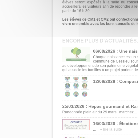
élèves seront expôsés à la salle du consei
accueillera les visiteurs afin de répon­dre à l
partir de 16 h 30 ..
Les élèves de CM1 et CM2 ont confectionné
vivre ensemble avec les bons conseils de 
ENCORE PLUS D'ACTUALITÉS..
06/08/2026 : Une nai
Chaque naissance est un m
commune de Cessieu souhait
au développement de son patrimoine végétal
qui associe les familles à un projet porteur de
12/06/2026 : Composi
25/03/2026 : Repas gourmand et Ra
Randonnée plein air du 29 mars : marchez… p
16/03/2026 : Élection
...
» lire la suite