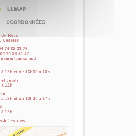
ILLIWAP
COORDONNÉES
e du Revol
0 Cessieu
 04 74 88 31 76
 04 74 33 21 27
:
mairie@cessieu.fr
i
 à 12h et de 13h30 à 18h
 et Jeudi
 à 12h
edi
 à 12h et de 13h30 à 17h
di
 à 12h
edi : Fermée