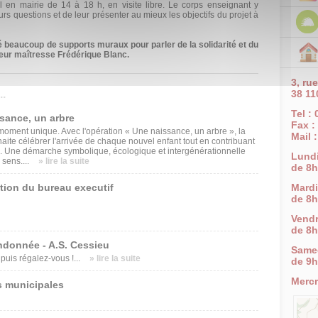
l en mairie de 14 à 18 h, en visite libre. Le corps enseignant y
eurs questions et de leur présenter au mieux les objectifs du projet à
 beaucoup de supports muraux pour parler de la solidarité et du
leur maîtresse Frédérique Blanc.
3, ru
.
38 11
Tel :
ssance, un arbre
Fax :
oment unique. Avec l'opération « Une naissance, un arbre », la
Mail 
e célébrer l'arrivée de chaque nouvel enfant tout en contribuant
. Une démarche symbolique, écologique et intergénérationnelle
Lund
 sens....
» lire la suite
de 8h
tion du bureau executif
Mardi
de 8h
Vendr
de 8h
ndonnée - A.S. Cessieu
Same
uis régalez-vous !...
» lire la suite
de 9h
Mercr
s municipales