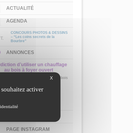
ACTUALITÉ
AGENDA
CONCOURS PHOTOS & DESSINS
– “Les coins secrets de la
T.
Bourbre”
ANNONCES
rdiction d’utiliser un chauffage
au bois à foyer ouvert
X
angement si vous vous chauffez au bois
n foyer ouvert
 souhaitez activer
identialité
1
2
3
CHAÎNE YOUTUBE
PAGE INSTAGRAM