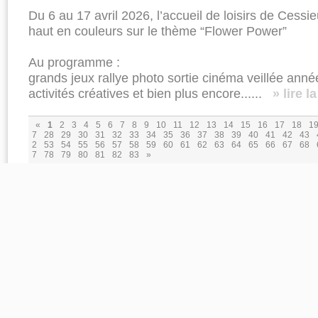
Du 6 au 17 avril 2026, l’accueil de loisirs de Ces
haut en couleurs sur le thème “Flower Power”
Au programme :
grands jeux rallye photo sortie cinéma veillée anné
activités créatives et bien plus encore......
» lire l
«
1
2
3
4
5
6
7
8
9
10
11
12
13
14
15
16
17
18
1
7
28
29
30
31
32
33
34
35
36
37
38
39
40
41
42
43
2
53
54
55
56
57
58
59
60
61
62
63
64
65
66
67
68
7
78
79
80
81
82
83
»