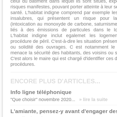
celui du bâti­ment dans lequel ils sont situés, e
risques manifestes, pouvant porter atteinte à leur s
santé. L'habitat indigne comprend par exemple le
in­salubres, qui présentent un risque pour l
(intoxication au monoxyde de carbone, sa­turnisme,
liés à des émissions de particules dans le loge
L'habitat indigne inclut egalemet les logem
procédure de péril. C'est-à-dire les situation présen
ou solidité des ouvrages. C est notamment le
menace la sécurité des habitants, des voisins ou 
C'est alors le maire qui est chargé d'identlfler ces
procédures.
ENCORE PLUS D'ARTICLES...
Info ligne téléphonique
"Que choisir" novembre 2020...
» lire la suite
L'amiante, pensez-y avant d'engager de