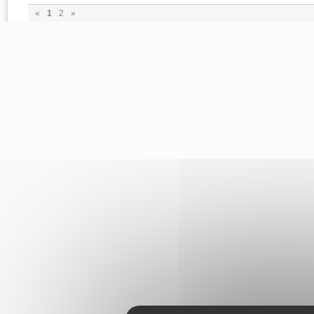
«
1
2
»