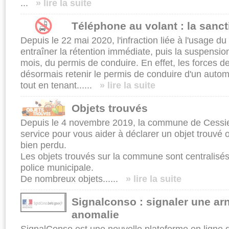
...
» lire la suite
Téléphone au volant : la sanct
Depuis le 22 mai 2020, l'in­fraction liée à l'usage d
entraîner la rétention immédiate, puis la suspension
mois, du permis de con­duire. En effet, les forces d
désormais rete­nir le permis de conduire d'un automo
tout en tenant......
» lire la suite
Objets trouvés
Depuis le 4 novembre 2019, la commune de Cessie
service pour vous aider à déclarer un objet trouvé 
bien perdu.
Les objets trouvés sur la commune sont centralisés
police municipale.
De nombreux objets......
» lire la suite
Signalconso : signaler une a
anomalie
SignalConso est une nouvelle plateforme en ligne 