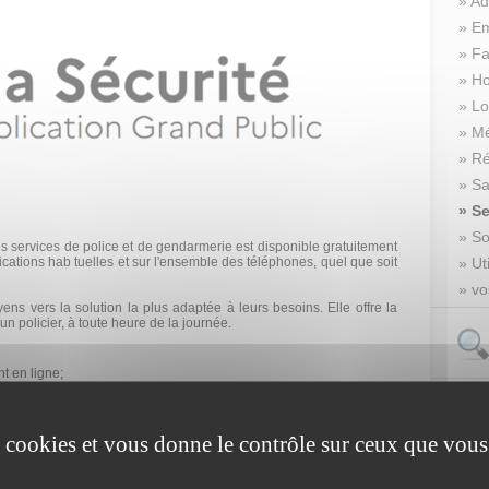
» Ad
» Em
» Fa
» Ho
» Lo
» M
» R
» Sa
» Se
» So
s services de police et de gendarmerie est disponible gratuitement
cations hab tuelles et sur l'ensemble des téléphones, quel que soit
» Ut
» v
ens vers la solution la plus adaptée à leurs besoins. Elle offre la
un policier, à toute heure de la journée.
t en ligne;
nistratives en ligne;
urité;
vec un gendarme ou un policier, directement dans l'application;
es cookies et vous donne le contrôle sur ceux que vous
selon différentes thématiques;
s commissariats et des brigades de gendarmerie autour de chez soi,
ouverture;