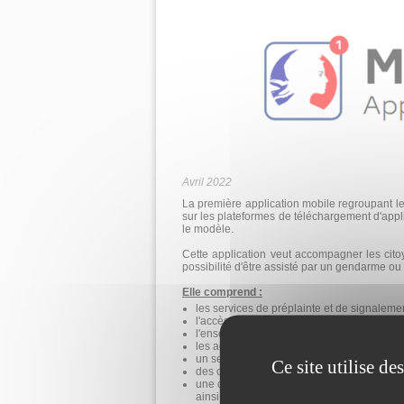
Avril 2022
La première application mobile regroupant le
sur les plateformes de téléchargement d'appli
le modèle.
Cette application veut accompagner les citoy
possibilité d'être assisté par un gendarme ou 
Elle comprend :
les services de préplainte et de signalemen
l'accès aux plateformes de démarches admi
l'ensemble des numéros d'urgence;
les actualités et notifications locales de séc
un service de tchat 24 heures/24 et 7j17 a
Ce site utilise d
des conseils de sécurité et de prévention 
une cartographie des points d'accueil, de
ainsi que leurs coordonnées et horaires d'