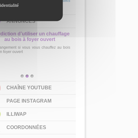
CONCOURS PHOTOS & DESSINS
identialité
– “Les coins secrets de la
T.
Bourbre”
ANNONCES
rdiction d’utiliser un chauffage
au bois à foyer ouvert
angement si vous vous chauffez au bois
n foyer ouvert
1
2
3
CHAÎNE YOUTUBE
PAGE INSTAGRAM
ILLIWAP
COORDONNÉES