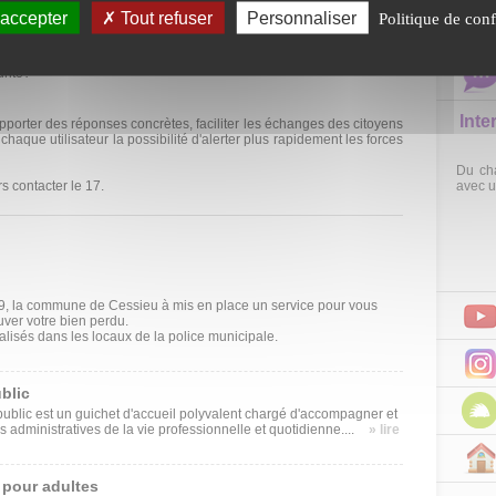
30
de deallancée début 2021, notamment à l'origine de plus de 10000
 accepter
Tout refuser
Personnaliser
Politique de conf
SEP
e escroquerie ?
urité?
Inte
apporter des réponses concrètes, faciliter les échanges des citoyens
chaque utilisateur la possibilité d'alerter plus rapidement les forces
Du ch
rs contacter le 17.
avec u
, la commune de Cessieu à mis en place un service pour vous
uver votre bien perdu.
lisés dans les locaux de la police municipale.
blic
ublic est un guichet d'accueil polyvalent chargé d'accompagner et
 administratives de la vie professionnelle et quotidienne....
» lire
 pour adultes