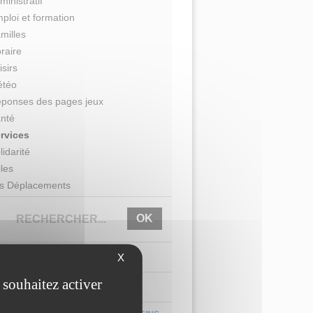
ministratif
ploi et formation
milles
raire
isirs
étéo
éponses des pages jeux
nté
rvices
lidarité
iles
os Déplacements
ACTUALITÉ
X
 souhaitez activer
AGENDA