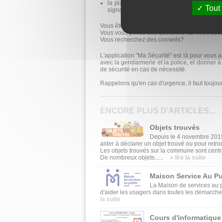
la plateforme de signalement des points 
Tout
signalements ;
Vous êtes victime de violence, d'un vol, d'un
Vous vous posez des questions sur votre séc
Vous recherchez des conseils?
L'application "Ma Sécurité" est là pour vous 
avec la gendarmerie et la police, et donner à 
de sécurité en cas de nécessité.
Rappelons qu'en cas d'urgence, il faut toujou
ENCORE PLUS D'ARTICLES...
Objets trouvés
Depuis le 4 novembre 2019
aider à déclarer un objet trouvé ou pour retro
Les objets trouvés sur la commune sont centra
De nombreux objets......
» lire la suite
Maison Service Au Pu
La Maison de services au p
d'aider les usagers dans toutes les démarches
la suite
Cours d'informatique