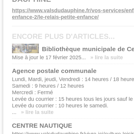
https://www.valsdudauphine.fr/vos-services/enf
enfance-2/le-relais-petite-enfance/
ENCORE PLUS D'ARTICLES...
Bibliothèque municipale de C
Mise à jour le 17 février 2025...
» lire la suite
Agence postale communale
Lundi, Mardi, jeudi, Vendredi : 14 heures / 18 heur
Samedi : 9 heures / 12 heures
Mercredi : Fermé
Levée du courrier : 15 heures tous les jours sauf l
Levée du courrier : 10 heures le samedi.
...
» lire la suite
CENTRE NAUTIQUE
https://www.valsdudauphine.fr/vivre-ici/culture-loisi