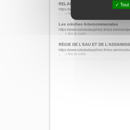
RELAIS ASSISTANTS MATERNELS D
Tout
https://www.valsdudauphine.fr/vos-services/e
...
» lire la suite
Les crèches Intercommunales
https://www.valsdudauphine.fr/vos-services/
...
» lire la suite
RÉGIE DE L’EAU ET DE L’ASSAINI
https://www.valsdudauphine.fr/vos-services/
...
» lire la suite