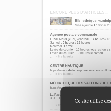
ENCORE PLUS D'ARTICLES...
Bibliothèque municip
Mise à jour le 17 février 20
Agence postale communale
Lundi, Mardi, jeudi, Vendredi : 14 heures / 1
Samedi : 9 heures / 12 heures
Mercredi : Fermé
Levée du courrier : 15 heures tous les jours 
Levée du courrier : 10 heures le samedi.
...
» lire la suite
CENTRE NAUTIQUE
https://www.valsdudauphine.fr/vivre-ici/culture
...
» lire la suite
MÉDIATHÈQUE DES VALLONS DE L
https://www.valsdudauphine.fr/vivre-ici/cultur
La Passerelle 18 rue Paul Bert
38110 LA TOUR-DU-PIN
Ce site utilise d
...
» lire la suite