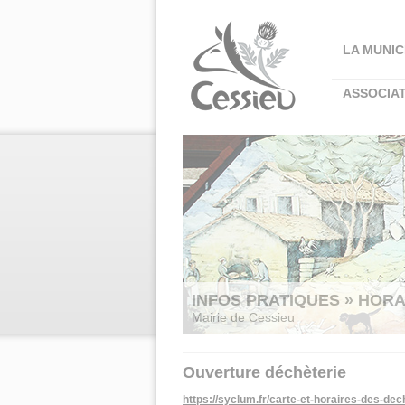
Panneau de gestion des cookies
LA MUNIC
ASSOCIA
INFOS PRATIQUES » HORA
Mairie de Cessieu
Ouverture déchèterie
https://syclum.fr/carte-et-horaires-des-dec