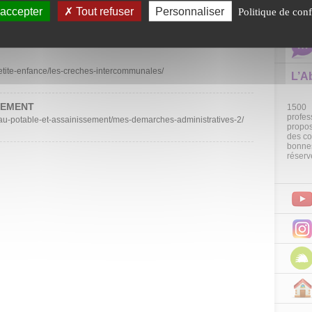
30
ES VALS DU DAUPHINE
 accepter
Tout refuser
Personnaliser
Politique de conf
SEP
nfance-jeunesse/petite-enfance-2/le-relais-petite-enfance/
petite-enfance/les-creches-intercommunales/
L’A
SSEMENT
1500 
profes
eau-potable-et-assainissement/mes-demarches-administratives-2/
propos
des co
bonnes
réserv