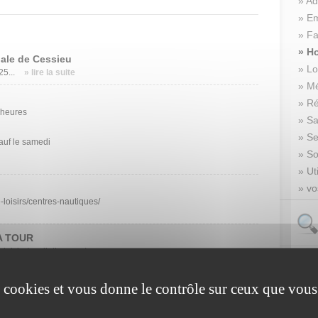
» Ad
» Em
» Fa
» Ho
ale de Cessieu
» Lo
25...
» lire la suite
» M
» R
8 heures
» Sa
» Se
sauf le samedi
» So
» Ut
» v
-loisirs/centres-nautiques/
A TOUR
e-loisirs/mediatheques/
es cookies et vous donne le contrôle sur ceux que vous