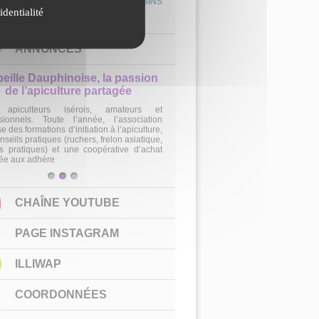
CONCOURS PHOTOS & DESSINS
identialité
– “Les coins secrets de la
T.
Bourbre”
ANNONCES
beille Dauphinoise, la passion
de l’apiculture partagée
apiculteurs isérois, amateurs et
sionnels. Toute l’année, l’association
e des formations d’initiation à l’apiculture,
nseils pratiques (ruchers, frelon asiatique,
 pratiques) et une coopérative d’achat
ée aux adhére
1
2
3
CHAÎNE YOUTUBE
PAGE INSTAGRAM
ILLIWAP
COORDONNÉES