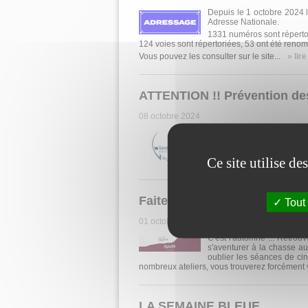
Depuis le 1 octobre 2024 
Adresse Nationale.
1331 numéros sont répertor
124 voies sont répertoriées, 53 ont été ren
Vous pouvez les consulter sur le site...
» lire
ATTENTION !! Prévention de
08 octobre 2024
La gendarmerie de la T
cambriolages. Les faits so
DE LA TOUR (et LA BAT
Ce site utilise d
TOUR, LA TOUR DU PIN, D
Faites le plein d'idées dans 
Tout
01 octobre 2024
C'est l'automne ... Retrou
s'aventurer à la chasse a
oublier les séances de cin
nombreux ateliers, vous trouverez forcément 
LA SEMAINE BLEUE