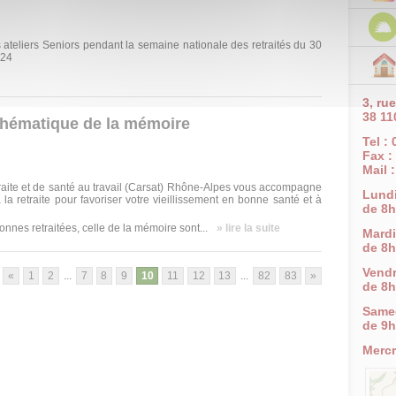
eliers Seniors pendant la semaine nationale des retraités du 30
024
3, ru
38 11
 thématique de la mémoire
Tel :
Fax :
Mail 
raite et de santé au travail (Carsat) Rhône-Alpes vous accompagne
Lund
 la retraite pour favoriser votre vieillissement en bonne santé et à
de 8h
nnes retraitées, celle de la mémoire sont...
» lire la suite
Mardi
de 8h
Vendr
«
1
2
...
7
8
9
10
11
12
13
...
82
83
»
de 8h
Same
de 9h
Mercr