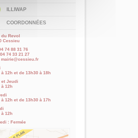
ILLIWAP
COORDONNÉES
e du Revol
0 Cessieu
 04 74 88 31 76
 04 74 33 21 27
:
mairie@cessieu.fr
i
 à 12h et de 13h30 à 18h
 et Jeudi
 à 12h
edi
 à 12h et de 13h30 à 17h
di
 à 12h
edi : Fermée